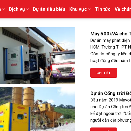
m
Dịch vụ
Dự án tiêu biểu
Khu vực
Tin tức
Về chún
Máy 500kVA cho T
Dự án máy phát điện
HCM. Trường THPT Na
Gòn do công ty liên
hoạt động đến năm học
CHI TIẾT
Dự án Cổng trời Đ
Đầu năm 2019 Mayoto
cho Dự án Cổng trời 
kế đặt ngoài trời. “C
người dân địa phương.