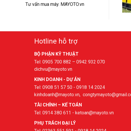
Tư vấn mua máy. MAYOTO.vn
Hotline hỗ trợ
BỘ PHẬN KỸ THUẬT
Tel: 0905 700 882 – 0942 932 070
dichvu@mayoto.vn
KINH DOANH - DỰ ÁN
Tel: 0908 51 57 50 - 0918 14 2024
kinhdoanh@mayoto.vn, congtymayoto@gmail.
TÀI CHÍNH – KẾ TOÁN
Tel: 0914 380 611 - ketoan@mayoto.vn
PHỤ TRÁCH ĐẠI LÝ
Tel: 02363 551 591 - 0918 14 2024