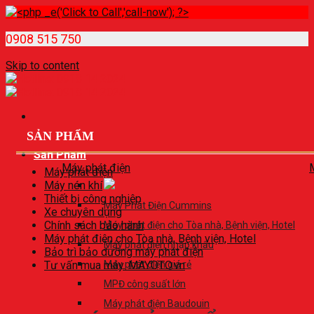
0908 515 750
Skip to content
SẢN PHẨM
Sản Phẩm
Máy phát điện
Máy phát điện
Máy nén khí
Thiết bị công nghiệp
Máy Phát Điện Cummins
Xe chuyên dụng
Chính sách bảo hành
Máy phát điện cho Tòa nhà, Bệnh viện, Hotel
Máy phát điện cho Tòa nhà, Bệnh viện, Hotel
Máy phát điện nhập khẩu
Bảo trì bảo dưỡng máy phát điện
Tư vấn mua máy. MAYOTO.vn
Máy phát điện giá rẻ
MPĐ công suất lớn
Máy phát điện Baudouin