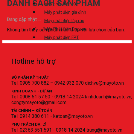
DANH SÁCH SẢN PHẨM
Máy phát điện cũ
Máy phát điện gia đình
Đang cập nhật …
Máy phát điện lắp ráp
Máy Phát Điện Doosan
Không tìm thấy sản phẩm nào khớp với lựa chọn của bạn.
Máy phát điện FPT
Máy phát điện Mitsubishi
MPĐ Vietgen, Dzima
Hotline hỗ trợ
Máy Phát Điện Perkins
Dịch vụ
Bảo trì bảo dưỡng máy phát điện
BỘ PHẬN KỸ THUẬT
Cho thuê máy phát điện – MAYOTO.vn
Tel: 0905 700 882 – 0942 932 070 dichvu@mayoto.vn
Dịch vụ sửa chữa. MAYOTO.vn
KINH DOANH - DỰ ÁN
Lắp đặt máy phát điện. MAYOTO.vn
Tel: 0908 51 57 50 - 0918 14 2024 kinhdoanh@mayoto.vn,
Mua máy phát điện thanh lý
congtymayoto@gmail.com
Cung cấp phụ tùng-vật tư máy phát điện
Cho thuê và thử tải giả – MAYOTO.vn
TÀI CHÍNH – KẾ TOÁN
Tiêu âm phòng máy_MAYOTO.vn
Tel: 0914 380 611 - ketoan@mayoto.vn
Tư vấn mua máy. MAYOTO.vn
PHỤ TRÁCH ĐẠI LÝ
Máy phát điện cho Nhà hàng-Khách sạn-Hotel
Tel: 02363 551 591 - 0918 14 2024 trung@mayoto.vn
Chính sách bảo hành