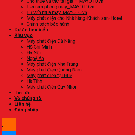
Cho thuê và thử tải giả – MAYOTO.vn
Tiêu âm phòng máy_MAYOTO.vn
Tư vấn mua máy. MAYOTO.vn
Máy phát điện cho Nhà hàng-Khách sạn-Hotel
Chính sách bảo hành
Dự án tiêu biểu
Khu vực
Máy phát điện Đà Nẵng
Hồ Chí Minh
Hà Nội
Nghệ An
Máy phát điện Nha Trang
Máy phát điện Quảng Nam
Máy phát điện tại Huế
Hà Tĩnh
Máy phát điện Quy Nhơn
Tin tức
Về chúng tôi
Liên hệ
Đăng nhập
.