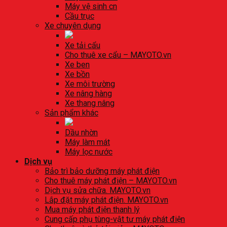
Máy vệ sinh cn
Cầu trục
Xe chuyên dụng
Xe tải cẩu
Cho thuê xe cẩu – MAYOTO.vn
Xe ben
Xe bồn
Xe môi trường
Xe nâng hàng
Xe thang nâng
Sản phẩm khác
Dầu nhờn
Máy làm mát
Máy lọc nước
Dịch vụ
Bảo trì bảo dưỡng máy phát điện
Cho thuê máy phát điện – MAYOTO.vn
Dịch vụ sửa chữa. MAYOTO.vn
Lắp đặt máy phát điện. MAYOTO.vn
Mua máy phát điện thanh lý
Cung cấp phụ tùng-vật tư máy phát điện