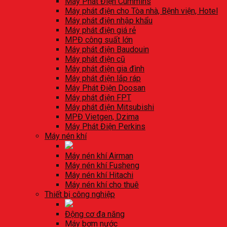
Máy Phát Điện Cummins
Máy phát điện cho Tòa nhà, Bệnh viện, Hotel
Máy phát điện nhập khẩu
Máy phát điện giá rẻ
MPĐ công suất lớn
Máy phát điện Baudouin
Máy phát điện cũ
Máy phát điện gia đình
Máy phát điện lắp ráp
Máy Phát Điện Doosan
Máy phát điện FPT
Máy phát điện Mitsubishi
MPĐ Vietgen, Dzima
Máy Phát Điện Perkins
Máy nén khí
Máy nén khí Airman
Máy nén khí Fusheng
Máy nén khí Hitachi
Máy nén khí cho thuê
Thiết bị công nghiệp
Động cơ đa năng
Máy bơm nước