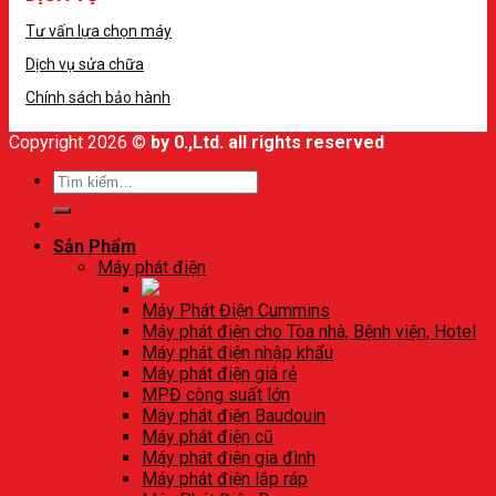
Tư vấn lựa chọn máy
Dịch vụ sửa chữa
Chính sách bảo hành
Copyright 2026 ©
by 0.,Ltd. all rights reserved
Sản Phẩm
Máy phát điện
Máy Phát Điện Cummins
Máy phát điện cho Tòa nhà, Bệnh viện, Hotel
Máy phát điện nhập khẩu
Máy phát điện giá rẻ
MPĐ công suất lớn
Máy phát điện Baudouin
Máy phát điện cũ
Máy phát điện gia đình
Máy phát điện lắp ráp