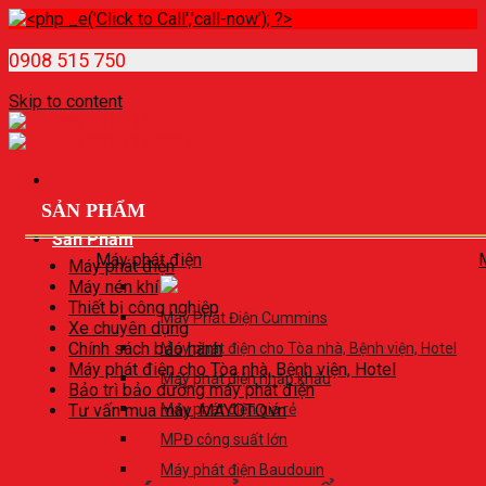
0908 515 750
Skip to content
SẢN PHẨM
Sản Phẩm
Máy phát điện
Máy phát điện
Máy nén khí
Thiết bị công nghiệp
Máy Phát Điện Cummins
Xe chuyên dụng
Chính sách bảo hành
Máy phát điện cho Tòa nhà, Bệnh viện, Hotel
Máy phát điện cho Tòa nhà, Bệnh viện, Hotel
Máy phát điện nhập khẩu
Bảo trì bảo dưỡng máy phát điện
Tư vấn mua máy. MAYOTO.vn
Máy phát điện giá rẻ
MPĐ công suất lớn
Máy phát điện Baudouin