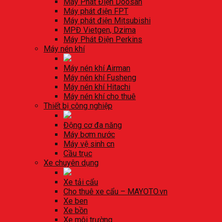
Máy Phát Điện Doosan
Máy phát điện FPT
Máy phát điện Mitsubishi
MPĐ Vietgen, Dzima
Máy Phát Điện Perkins
Máy nén khí
Máy nén khí Airman
Máy nén khí Fusheng
Máy nén khí Hitachi
Máy nén khí cho thuê
Thiết bị công nghiệp
Động cơ đa năng
Máy bơm nước
Máy vệ sinh cn
Cầu trục
Xe chuyên dụng
Xe tải cẩu
Cho thuê xe cẩu – MAYOTO.vn
Xe ben
Xe bồn
Xe môi trường