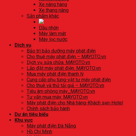
Xe nâng hàng
Xe thang nâng
Sản phẩm khác
Dầu nhờn
Máy làm mát
Máy lọc nước
Dịch vụ
Bảo trì bảo dưỡng máy phát điện
Cho thuê máy phát điện – MAYOTO.vn
Dịch vụ sửa chữa. MAYOTO.vn
Lắp đặt máy phát điện. MAYOTO.vn
Mua máy phát điện thanh lý
Cung cấp phụ tùng-vật tư máy phát điện
Cho thuê và thử tải giả – MAYOTO.vn
Tiêu âm phòng máy_MAYOTO.vn
Tư vấn mua máy. MAYOTO.vn
Máy phát điện cho Nhà hàng-Khách sạn-Hotel
Chính sách bảo hành
Dự án tiêu biểu
Khu vực
Máy phát điện Đà Nẵng
Hồ Chí Minh