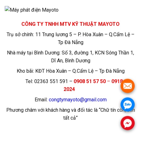
CÔNG TY TNHH MTV KỸ THUẬT MAYOTO
Trụ sở chính: 11 Trung lương 5 – P. Hòa Xuân – Q.Cẩm Lệ –
Tp Đà Nẵng
Nhà máy tại Bình Dương: Số 3, đường 1, KCN Sóng Thần 1,
Dĩ An, Bình Dương
Kho bãi: KĐT Hòa Xuân – Q.Cẩm Lệ – Tp Đà Nẵng
Tel: 02363 551 591 –
0908 51 57 50
–
0918 14
2024
Email:
congtymayoto@gmail.com
Phương châm với khách hàng và đối tác là “Chữ tín còn, còn
tất cả”
Máy phát điện , may phat dien, Máy phát điện diesel
, Máy phát điện xăng , diesel, máy nổ, 3pha, 3 pha , 1