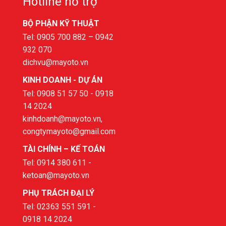
Hotline hỗ trợ
BỘ PHẬN KỸ THUẬT
Tel: 0905 700 882 – 0942
932 070
dichvu@mayoto.vn
KINH DOANH - DỰ ÁN
Tel: 0908 51 57 50 - 0918
14 2024
kinhdoanh@mayoto.vn,
congtymayoto@gmail.com
TÀI CHÍNH – KẾ TOÁN
Tel: 0914 380 611 -
ketoan@mayoto.vn
PHỤ TRÁCH ĐẠI LÝ
Tel: 02363 551 591 -
0918 14 2024