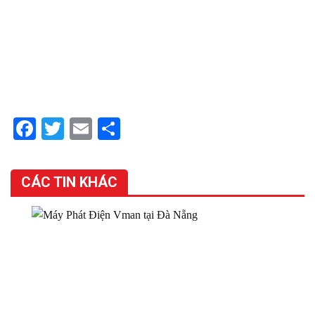
định, nha trang, khánh hòa , huế, quảng trị, quảng
bình, hà tĩnh , vinh, nghệ an, buôn ma thuột, daklak, tây
nguyên, mua thanh lý
Facebook
Twitter
Email
Share
CÁC TIN KHÁC