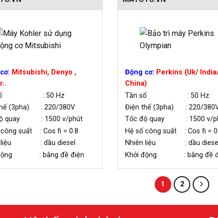
cơ:
Mitsubishi, Denyo ,
Động cơ:
Perkins (Uk/ India
..
China)
 số : 50 Hz
Tần số : 50 Hz
thế (3pha) : 220/380V
Điện thế (3pha) : 220/380
độ quay : 1500 v/phút
Tốc độ quay : 1500 v/p
 công suất : Cos fi = 0.8
Hệ số công suất : Cos fi = 0
n liệu : dầu diesel
Nhiên liệu : dầu diese
 động : bằng đề điện
Khởi động : bằng đề đ
1
2