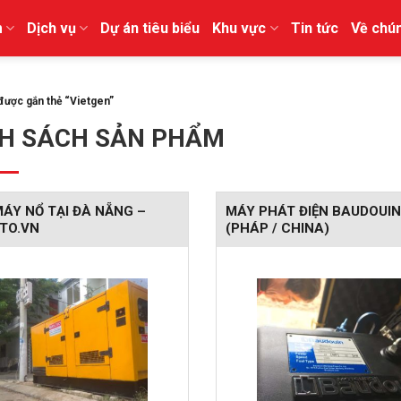
m
Dịch vụ
Dự án tiêu biểu
Khu vực
Tin tức
Về chún
ược gắn thẻ “Vietgen”
H SÁCH SẢN PHẨM
ÁY NỔ TẠI ĐÀ NẴNG –
MÁY PHÁT ĐIỆN BAUDOUIN
TO.VN
(PHÁP / CHINA)