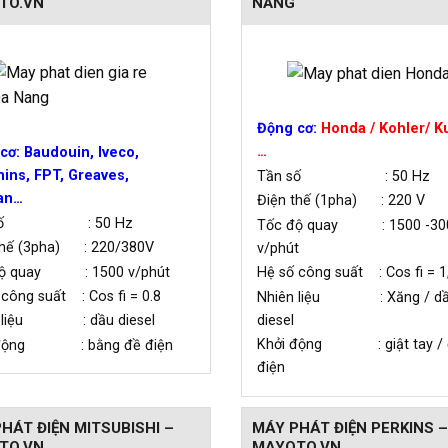
TO.VN
NẴNG
Động cơ:
Honda / Kohler/ K
…
cơ: Baudouin, Iveco,
ns, FPT, Greaves,
Tần số : 50 Hz
an…
Điện thế (1pha) : 220 V
 số : 50 Hz
Tốc độ quay : 1500 -30
thế (3pha) : 220/380V
v/phút
độ quay : 1500 v/phút
Hệ số công suất : Cos fi = 1
 công suất : Cos fi = 0.8
Nhiên liệu : Xăng / d
diesel
n liệu : dầu diesel
Khởi động : giật tay / 
 động : bằng đề điện
điện
HÁT ĐIỆN MITSUBISHI –
MÁY PHÁT ĐIỆN PERKINS –
TO.VN
MAYOTO.VN