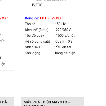
VMan,
Động cơ:
FPT – IVECO…
Tần số : 50 Hz
Điện thế (3pha) : 220/380V
V
Tốc độ quay : 1500 v/phút
hút
Hệ số công suất : Cos fi = 0.8
Nhiên liệu : dầu diesel
Khởi động : bằng đề điện
l
iện
I ĐÀ
MÁY PHÁT ĐIỆN MAYOTO –