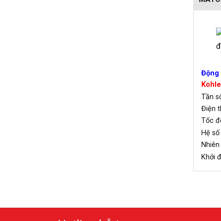
Động 
Kohler
Tần
Điện 
Tốc 
Hệ số
Nhiê
Khởi