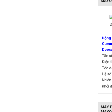
MAYO
Động 
Cummi
Doos
Tần
Điện 
Tốc 
Hệ số
Nhiê
Khởi
MÁY P
MAYO