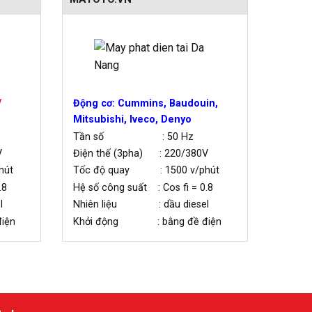
/
Động cơ: Cummins, Baudouin,
Mitsubishi, Iveco, Denyo
Tần số : 50 Hz
V
Điện thế (3pha) : 220/380V
hút
Tốc độ quay : 1500 v/phút
.8
Hệ số công suất : Cos fi = 0.8
l
Nhiên liệu : dầu diesel
iện
Khởi động : bằng đề điện