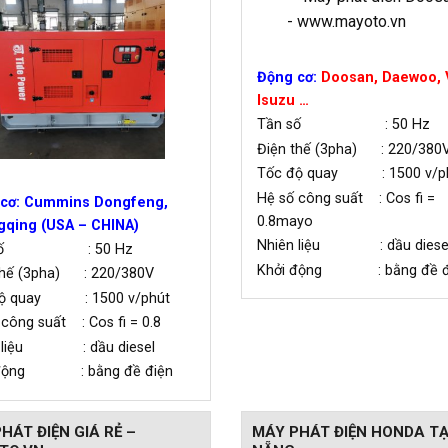
Động cơ:
Doosan, Daewoo, 
Isuzu …
Tần số : 50 Hz
Điện thế (3pha) : 220/380
Tốc độ quay : 1500 v/p
Hệ số công suất : Cos fi =
cơ: Cummins Dongfeng,
0.8mayo
qing (USA – CHINA)
Nhiên liệu : dầu diese
 số : 50 Hz
Khởi động : bằng đề đ
thế (3pha) : 220/380V
độ quay : 1500 v/phút
 công suất : Cos fi = 0.8
n liệu : dầu diesel
 động : bằng đề điện
HÁT ĐIỆN GIÁ RẺ –
MÁY PHÁT ĐIỆN HONDA TẠ