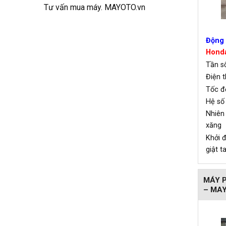
Tư vấn mua máy. MAYOTO.vn
Động 
Honda
Tần
Điện 
Tốc 
Hệ số
Nhiê
xăng
Khởi
giật t
MÁY P
– MA