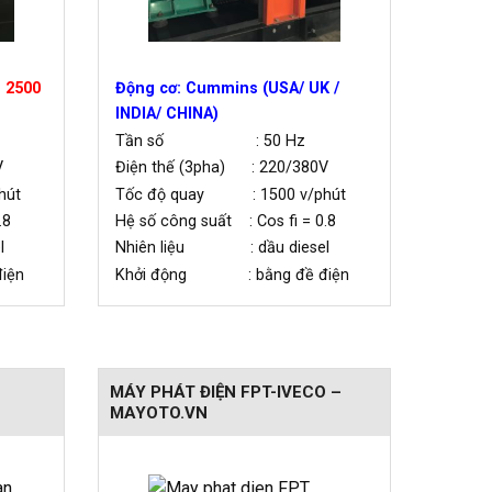
 2500
Động cơ: Cummins (USA/ UK /
INDIA/ CHINA)
Tần số : 50 Hz
V
Điện thế (3pha) : 220/380V
hút
Tốc độ quay : 1500 v/phút
.8
Hệ số công suất : Cos fi = 0.8
l
Nhiên liệu : dầu diesel
iện
Khởi động : bằng đề điện
–
MÁY PHÁT ĐIỆN FPT-IVECO –
MAYOTO.VN