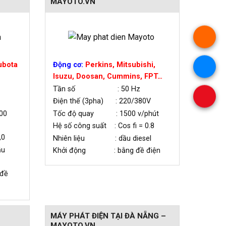
MAYOTO.VN
ubota
Động cơ:
Perkins, Mitsubishi,
Isuzu, Doosan, Cummins, FPT…
Tần số : 50 Hz
Điện thế (3pha) : 220/380V
00
Tốc độ quay : 1500 v/phút
Hệ số công suất : Cos fi = 0.8
,0
Nhiên liệu : dầu diesel
ầu
Khởi động : bằng đề điện
đề
MÁY PHÁT ĐIỆN TẠI ĐÀ NẴNG –
MAYOTO.VN