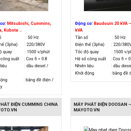
cơ:
Mitsubishi, Cummins,
Động cơ:
Baudouin 20 kVA –
, Kubota …
kVA
 số : 50 Hz
Tần số : 50 Hz
thế (3pha) : 220/380V
Điện thế (3pha) : 220/380
độ quay : 1500 v/phút
Tốc độ quay : 1500 v/p
 công suất : Cos fi = 0.8
Hệ số công suất : Cos fi = 0
n liệu : dầu diesel /
Nhiên liệu : dầu diese
Khởi động : bằng đề đ
 động : bằng đề điện /
ay
HÁT ĐIỆN CUMMINS CHINA
MÁY PHÁT ĐIỆN DOOSAN 
YOTO.VN
MAYOTO.VN