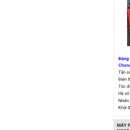
Động 
Chong
Tần
Điện 
Tốc 
Hệ số
Nhiê
Khởi
MÁY P