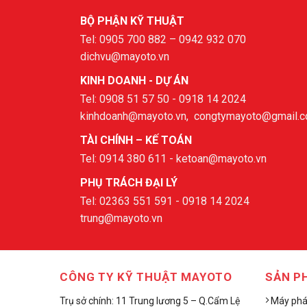
BỘ PHẬN KỸ THUẬT
Tel: 0905 700 882 – 0942 932 070
dichvu@mayoto.vn
KINH DOANH - DỰ ÁN
Tel: 0908 51 57 50 - 0918 14 2024
kinhdoanh@mayoto.vn, congtymayoto@gmail.
TÀI CHÍNH – KẾ TOÁN
Tel: 0914 380 611 - ketoan@mayoto.vn
PHỤ TRÁCH ĐẠI LÝ
Tel: 02363 551 591 - 0918 14 2024
trung@mayoto.vn
CÔNG TY KỸ THUẬT MAYOTO
SẢN P
Trụ sở chính: 11 Trung lương 5 – Q.Cẩm Lệ
Máy phát