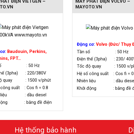
HÁT ĐIỆN VIETGEN –
MÁY PHÁT ĐIỆN VOLVO –
TO.VN
MAYOTO.VN
Động cơ:
Volvo (Đức/ Thụy 
cơ:
Baudouin,
Perkins,
Tần số : 50 Hz
ins, FPT…
Điện thế (3pha) : 230/ 400
 số : 50 Hz
Tốc độ quay : 1500 v/p
thế (3pha) : 220/380V
Hệ số công suất : Cos fi = 0
độ quay : 1500 v/phút
Nhiên liệu : dầu diese
 công suất : Cos fi = 0.8
Khởi động : bằng đề đ
n liệu : dầu diesel
 động : bằng đề điện
Hệ thống bảo hành
D