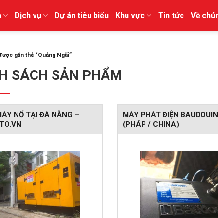
m
Dịch vụ
Dự án tiêu biểu
Khu vực
Tin tức
Về chún
được gắn thẻ “Quảng Ngãi”
H SÁCH SẢN PHẨM
ÁY NỔ TẠI ĐÀ NẴNG –
MÁY PHÁT ĐIỆN BAUDOUIN
TO.VN
(PHÁP / CHINA)