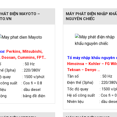
HÁT ĐIỆN MAYOTO –
MÁY PHÁT ĐIỆN NHẬP KHẨ
TO.VN
NGUYÊN CHIẾC
cơ:
Perkins, Mitsubishi,
, Doosan, Cummins, FPT…
Tổ máy nhập khẩu nguyên c
Himoinsa – Kohler – FG Wil
 số : 50 Hz
Teksan – Denyo …
thế (3pha) : 220/380V
Tần số : 50 Hz
độ quay : 1500 v/phút
Điện thế (3pha) : 220/380
 công suất : Cos fi = 0.8
Tốc độ quay : 1500 v/p
n liệu : dầu diesel
Hệ số công suất : Cos fi = 0
 động : bằng đề điện
Nhiên liệu : dầu diese