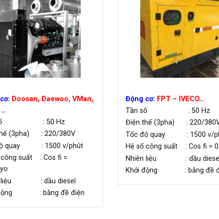
cơ:
Doosan, Daewoo, VMan,
Động cơ:
FPT – IVECO…
 …
Tần số : 50 Hz
 số : 50 Hz
Điện thế (3pha) : 220/380
thế (3pha) : 220/380V
Tốc độ quay : 1500 v/p
độ quay : 1500 v/phút
Hệ số công suất : Cos fi = 0
 công suất : Cos fi =
Nhiên liệu : dầu diese
yo
Khởi động : bằng đề đ
n liệu : dầu diesel
 động : bằng đề điện