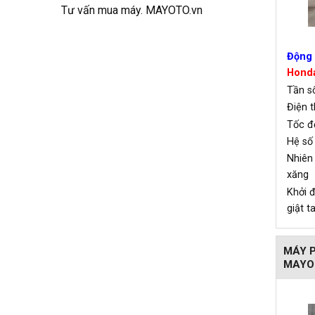
Tư vấn mua máy. MAYOTO.vn
Động 
Honda
Tần
Điện 
Tốc 
Hệ số
Nhiê
xăng
Khởi
giật t
MÁY P
MAYO