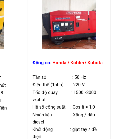
Động cơ:
Honda / Kohler/ Kubota
…
Tần số : 50 Hz
V
Điện thế (1pha) : 220 V
hút
Tốc độ quay : 1500 -3000
.8
v/phút
l
Hệ số công suất : Cos fi = 1,0
iện
Nhiên liệu : Xăng / dầu
diesel
Khởi động : giật tay / đề
điện