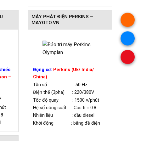
U
MÁY PHÁT ĐIỆN PERKINS –
MAYOTO.VN
hiếc:
Động cơ:
Perkins (Uk/ India/
son –
China)
Tần số : 50 Hz
Điện thế (3pha) : 220/380V
V
Tốc độ quay : 1500 v/phút
hút
Hệ số công suất : Cos fi = 0.8
.8
Nhiên liệu : dầu diesel
l
Khởi động : bằng đề điện