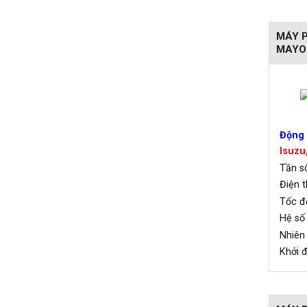
MÁY P
MAYO
Động 
Isuzu
Tần
Điện 
Tốc 
Hệ số
Nhiê
Khởi