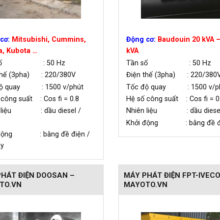
cơ:
Mitsubishi, Cummins,
Động cơ:
Baudouin 20 kVA –
, Kubota …
kVA
 số : 50 Hz
Tần số : 50 Hz
thế (3pha) : 220/380V
Điện thế (3pha) : 220/380
độ quay : 1500 v/phút
Tốc độ quay : 1500 v/p
 công suất : Cos fi = 0.8
Hệ số công suất : Cos fi = 0
n liệu : dầu diesel /
Nhiên liệu : dầu diese
Khởi động : bằng đề đ
 động : bằng đề điện /
ay
HÁT ĐIỆN DOOSAN –
MÁY PHÁT ĐIỆN FPT-IVECO
TO.VN
MAYOTO.VN