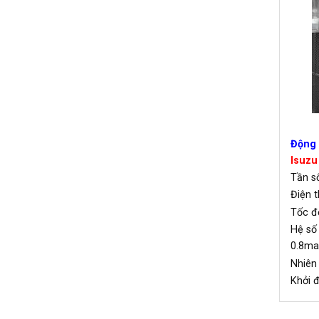
Động 
Isuzu
Tần
Điện 
Tốc 
Hệ số
0.8ma
Nhiê
Khởi