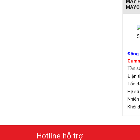
MÁY P
MAYO
Động 
Cumm
Tần
Điện 
Tốc 
Hệ số
Nhiê
Khởi
Hotline hỗ trợ