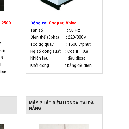
 2500
Động cơ:
Cooper, Volvo..
Tần số : 50 Hz
Điện thế (3pha) : 220/380V
V
Tốc độ quay : 1500 v/phút
hút
Hệ số công suất : Cos fi = 0.8
.8
Nhiên liệu : dầu diesel
l
Khởi động : bằng đề điện
iện
 –
MÁY PHÁT ĐIỆN HONDA TẠI ĐÀ
NẴNG